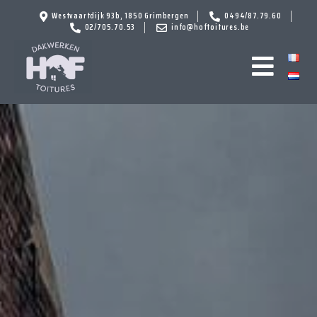
Westvaartdijk 93b, 1850 Grimbergen
0494/87.79.60
02/705.70.53
info@hoftoitures.be