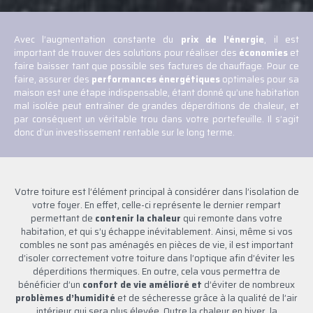
Avec l’augmentation constante du
prix de l’énergie
, il est
important de trouver des solutions pour réaliser des
économies
et
faire baisser tant que possible ses factures de chauffage. Pour ce
faire, assurer des
performances énergétiques
optimales pour sa
maison est une étape indispensable, étant donné qu’une habitation
mal isolée peut entraîner de grandes déperditions de chaleur, et
par conséquent un véritable trou dans votre portefeuille. Il s’agit
donc d’un investissement rentable sur le long terme.
Votre toiture est l’élément principal à considérer dans l’isolation de
votre foyer
. En effet, celle-ci représente le dernier rempart
permettant de
contenir la chaleur
qui remonte dans votre
habitation, et qui s’y échappe inévitablement. Ainsi, même si vos
combles ne sont pas aménagés en pièces de vie, il est important
d’isoler correctement votre toiture dans l’optique afin d’éviter les
déperditions thermiques. En outre, cela vous permettra de
bénéficier d’un
confort de vie amélioré et
d’éviter de nombreux
problèmes d’humidité
et de sécheresse grâce à la qualité de l’air
intérieur qui sera plus élevée. Outre la chaleur en hiver, la